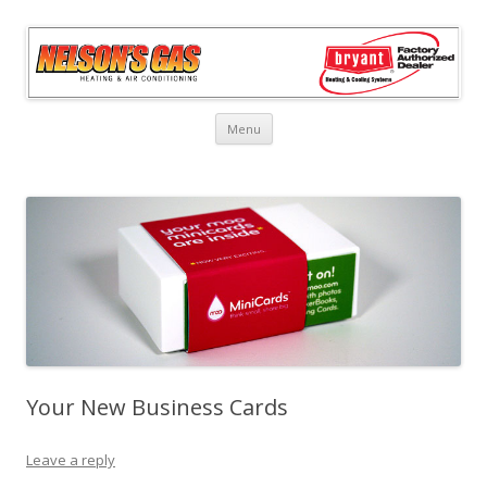
Skip
Menu
to
content
Your New Business Cards
Leave a reply